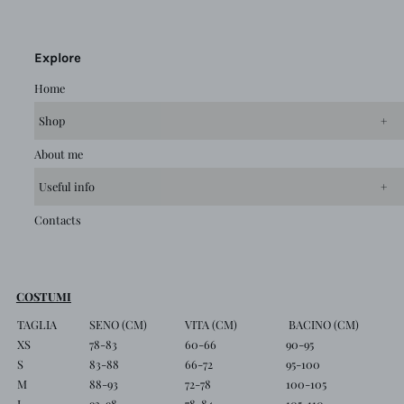
Explore
Home
Shop
collections
About me
categorie
Useful info
Four useful tips for washing swimwear
Contacts
Sustainability
Licorice Supports CADMI
COSTUMI
TAGLIA
SENO (CM)
VITA (CM)
BACINO (CM)
XS
78-83
60-66
90-95
S
83-88
66-72
95-100
M
88-93
72-78
100-105
L
93-98
78-84
105-110