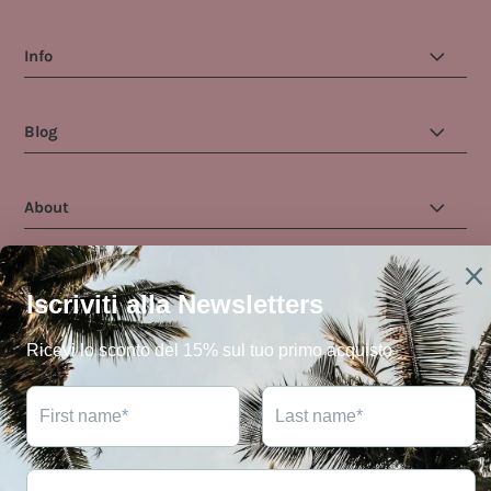
Info
Blog
About
English
EUR €